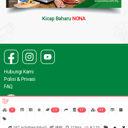
Kicap Baharu
NONA
Hubungi Kami
Polisi & Privasi
FAQ
4
13
17
34
GET activities/{slug}
9MB
125ms
8.2.33