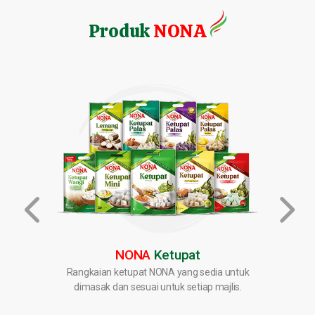
Produk
NONA
NONA
Ketupat
oleh
Rangkaian ketupat NONA yang sedia untuk
Rang
bagai
dimasak dan sesuai untuk setiap majlis.
meny
 mulut.