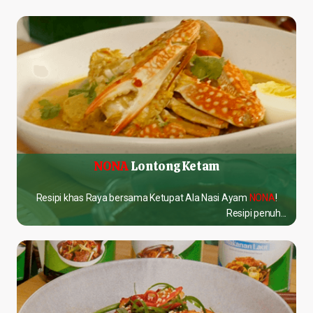
NONA
Lontong Ketam
Resipi khas Raya bersama Ketupat Ala Nasi Ayam
NONA
!
Resipi penuh...