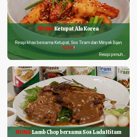
NONA
Ketupat Ala Korea
Resipi khas bersama Ketupat, Sos Tiram dan Minyak Bijan
NONA
!
Resipi penuh...
NONA
Lamb Chop bersama Sos Lada Hitam