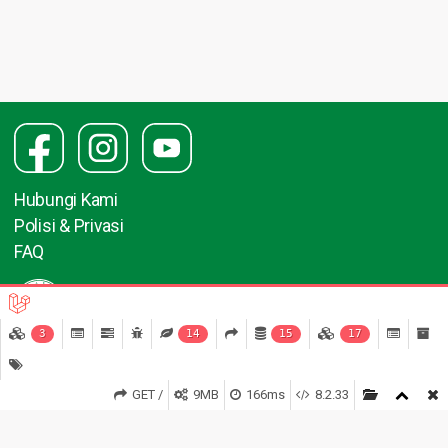
Hubungi Kami
Polisi & Privasi
FAQ
3
14
15
17
GET /
9MB
166ms
8.2.33