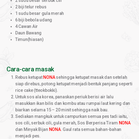
2 sudu besar serbuk cili
2 biji telur rebus
1 sudu besar gula merah
6 biji bebola udang
4 Cawan Air
Daun Bawang
Timun(hiasan)
Cara-cara masak
Rebus ketupat
NONA
sehingga ketupat masak dan setelah
siap direbus, potong ketupat menjadi bentuk panjang seperti
rice cake (tteokbokki).
Untuk sos ala korea, panaskan periuk berisi air lalu
masukkan ikan bilis dan kombu atau rumpai laut kering dan
biarkan selama 15 – 20 minit sehingga naik bau.
Sediakan mangkuk untuk campurkan semua pes tadi iaitu,
sos cili, serbuk cili, gula merah, Sos Berperisa Tiram
NONA
dan Minyak Bijan
NONA
. Gaul rata semua bahan-bahan
menjadi pes.