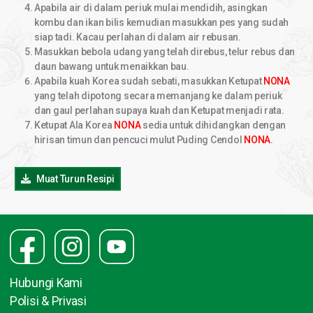
Apabila air di dalam periuk mulai mendidih, asingkan
kombu dan ikan bilis kemudian masukkan pes yang sudah
siap tadi. Kacau perlahan di dalam air rebusan.
Masukkan bebola udang yang telah direbus, telur rebus dan
daun bawang untuk menaikkan bau.
Apabila kuah Korea sudah sebati, masukkan Ketupat
NONA
yang telah dipotong secara memanjang ke dalam periuk
dan gaul perlahan supaya kuah dan Ketupat menjadi rata.
Ketupat Ala Korea
NONA
sedia untuk dihidangkan dengan
hirisan timun dan pencuci mulut Puding Cendol
NONA
.
Muat Turun Resipi
Hubungi Kami
Polisi & Privasi