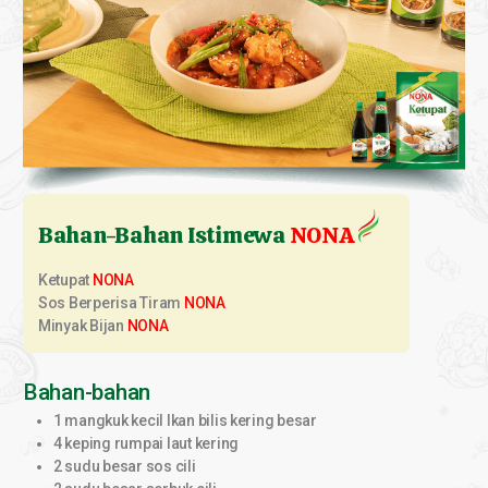
Bahan-Bahan Istimewa
NONA
Ketupat
NONA
Sos Berperisa Tiram
NONA
Minyak Bijan
NONA
Bahan-bahan
1 mangkuk kecil Ikan bilis kering besar
4 keping rumpai laut kering
2 sudu besar sos cili