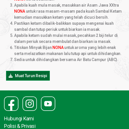
Apabila kuah mula masak, masukkan air Asam Jawa XXtra
NONA
untuk rasa masam-masam pada kuah Sambal Ketam
kemudian masukkan ketam yang telah dicuci bersih.
Pastikan ketam dibalik-balikkan supaya mengenai kuah
sambal dan tutup periuk untuk biarkan ia masak.
Apabila ketam sudah mulai masak, pecahkan 2 biji telur di
dalam periuk secara membulat dan biarkan ia masak.
Titiskan Minyak Bijan
NONA
untuk aroma yang lebih enak
serta melazatkan makanan lalu tutup api untuk dihidangkan.
Sedia untuk dihidangkan bersama Air Batu Campur (ABC).
Muat Turun Resipi
Hubungi Kami
Polisi & Privasi