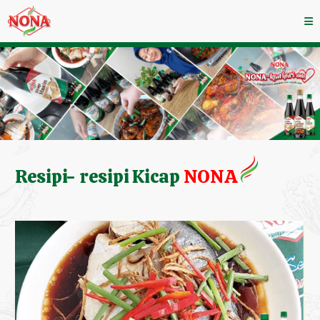
Resipi- resipi Kicap
NONA